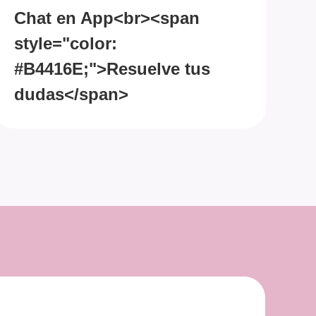
Chat en App<br><span
V
style="color:
s
#B4416E;">Resuelve tus
#
dudas</span>
<