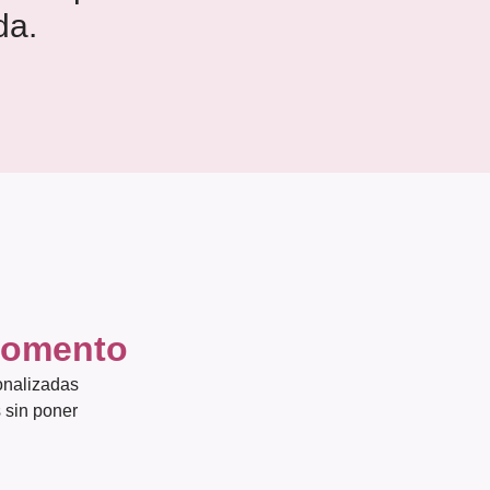
da.
 momento
onalizadas
 sin poner