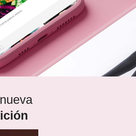
 nueva
ición