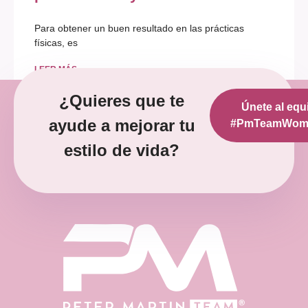
Para obtener un buen resultado en las prácticas
físicas, es
LEER MÁS »
¿Quieres que te
Únete al equ
diciembre 12, 2022
No hay comentarios
ayude a mejorar tu
#PmTeamWoma
estilo de vida?