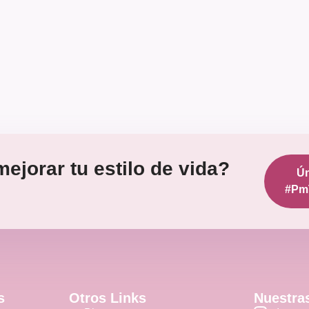
ejorar tu estilo de vida?
Ún
#Pm
s
Otros Links
Nuestra