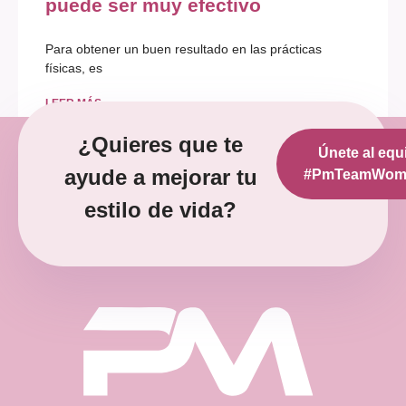
puede ser muy efectivo
Para obtener un buen resultado en las prácticas
físicas, es
LEER MÁS »
¿Quieres que te
Únete al equ
diciembre 12, 2022
No hay comentarios
ayude a mejorar tu
#PmTeamWoma
estilo de vida?