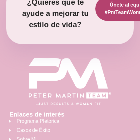
¿Quieres que te
Únete al equ
diciembre 12, 2022
No hay comentarios
ayude a mejorar tu
#PmTeamWoma
estilo de vida?
Enlaces de interés
Programa Pletorica
Casos de Éxito
Sobre Mi