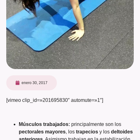
enero 30, 2017
[vimeo clip_id=»201695830″ automute=»1″]
Músculos trabajados:
principalmente son los
pectorales mayores
, los
trapecios
y los
deltoides
anteriores
. Asimismo trabajan en la estabilización