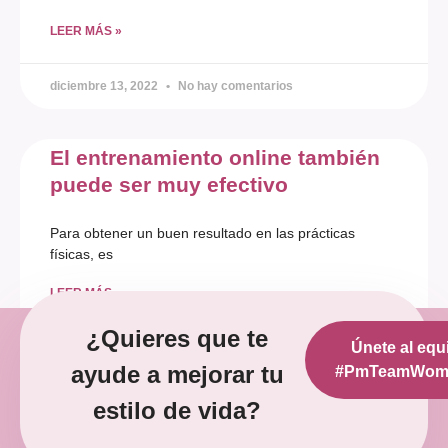
LEER MÁS »
diciembre 13, 2022
No hay comentarios
El entrenamiento online también
puede ser muy efectivo
Para obtener un buen resultado en las prácticas
físicas, es
LEER MÁS »
¿Quieres que te
Únete al equ
diciembre 12, 2022
No hay comentarios
ayude a mejorar tu
#PmTeamWoma
estilo de vida?