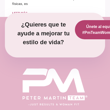
físicas, es
LEER MÁS »
¿Quieres que te
Únete al equ
diciembre 12, 2022
No hay comentarios
ayude a mejorar tu
#PmTeamWoma
estilo de vida?