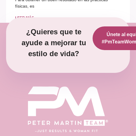
físicas, es
LEER MÁS »
¿Quieres que te
Únete al equ
diciembre 12, 2022
No hay comentarios
ayude a mejorar tu
#PmTeamWoma
estilo de vida?