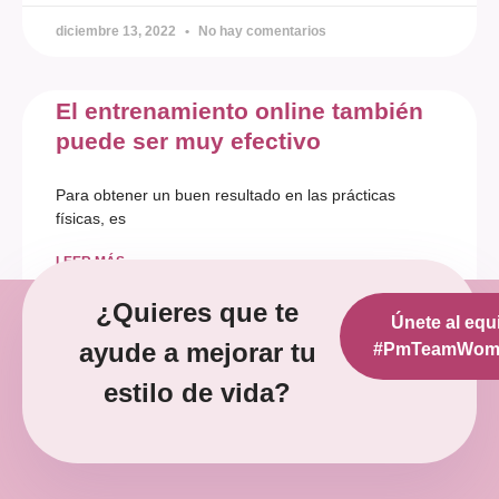
diciembre 13, 2022
No hay comentarios
El entrenamiento online también
puede ser muy efectivo
Para obtener un buen resultado en las prácticas
físicas, es
LEER MÁS »
¿Quieres que te
Únete al equ
diciembre 12, 2022
No hay comentarios
ayude a mejorar tu
#PmTeamWoma
estilo de vida?