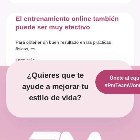
El entrenamiento online también
puede ser muy efectivo
Para obtener un buen resultado en las prácticas
físicas, es
LEER MÁS »
¿Quieres que te
Únete al equ
diciembre 12, 2022
No hay comentarios
ayude a mejorar tu
#PmTeamWoma
estilo de vida?