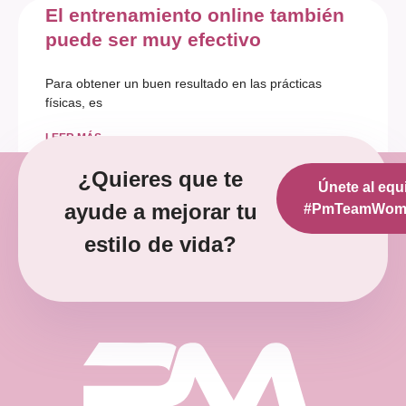
El entrenamiento online también
puede ser muy efectivo
Para obtener un buen resultado en las prácticas
físicas, es
LEER MÁS »
¿Quieres que te
Únete al equ
diciembre 12, 2022
No hay comentarios
ayude a mejorar tu
#PmTeamWoma
estilo de vida?