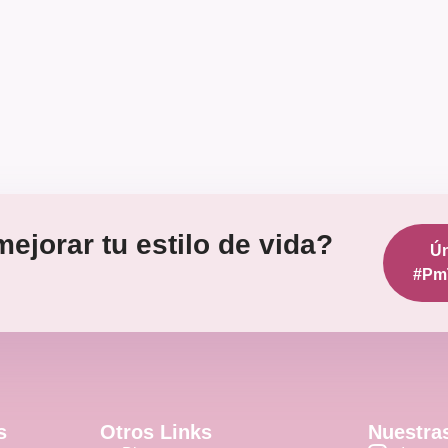
ejorar tu estilo de vida?
Ún
#Pm
s
Otros Links
Nuestra