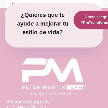
LEER MÁS »
¿Quieres que te
Únete al equ
diciembre 12, 2022
No hay comentarios
ayude a mejorar tu
#PmTeamWoma
estilo de vida?
Enlaces de interés
Programa Pletorica