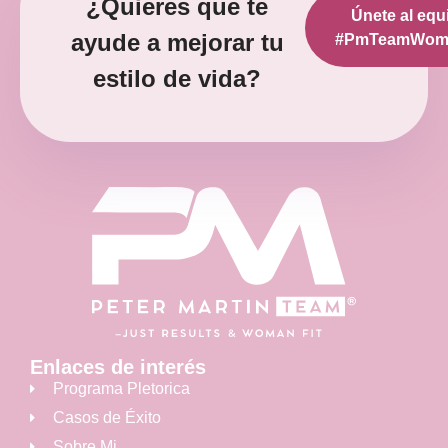
¿Quieres que te
Únete al equ
diciembre 12, 2022
No hay comentarios
ayude a mejorar tu
#PmTeamWoma
estilo de vida?
Enlaces de interés
Programa Pletorica
Casos de Éxito
Sobre Mi