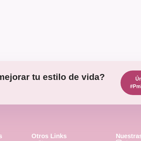
ejorar tu estilo de vida?
Ún
#Pm
s
Otros Links
Nuestra