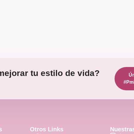
ejorar tu estilo de vida?
Ún
#Pm
s
Otros Links
Nuestra