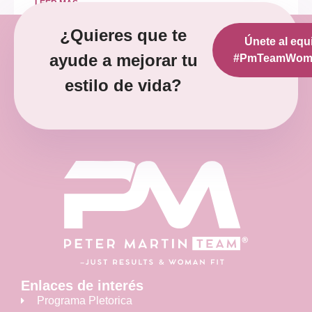
LEER MÁS »
¿Quieres que te
Únete al equ
diciembre 12, 2022
No hay comentarios
ayude a mejorar tu
#PmTeamWoma
estilo de vida?
Enlaces de interés
Programa Pletorica