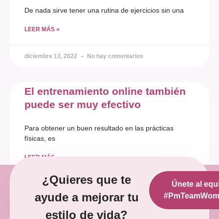
De nada sirve tener una rutina de ejercicios sin una
LEER MÁS »
diciembre 13, 2022
No hay comentarios
El entrenamiento online también
puede ser muy efectivo
Para obtener un buen resultado en las prácticas
físicas, es
LEER MÁS »
¿Quieres que te
Únete al equ
diciembre 12, 2022
No hay comentarios
ayude a mejorar tu
#PmTeamWoma
estilo de vida?