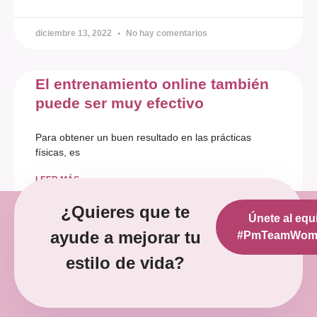
diciembre 13, 2022
No hay comentarios
El entrenamiento online también
puede ser muy efectivo
Para obtener un buen resultado en las prácticas
físicas, es
LEER MÁS »
¿Quieres que te
Únete al equ
diciembre 12, 2022
No hay comentarios
ayude a mejorar tu
#PmTeamWoma
estilo de vida?