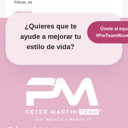
físicas, es
LEER MÁS »
¿Quieres que te
Únete al equ
diciembre 12, 2022
No hay comentarios
ayude a mejorar tu
#PmTeamWoma
estilo de vida?